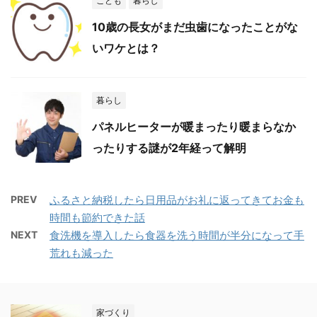
こども
暮らし
10歳の長女がまだ虫歯になったことがな
いワケとは？
暮らし
パネルヒーターが暖まったり暖まらなか
ったりする謎が2年経って解明
PREV
ふるさと納税したら日用品がお礼に返ってきてお金も
時間も節約できた話
NEXT
食洗機を導入したら食器を洗う時間が半分になって手
荒れも減った
家づくり