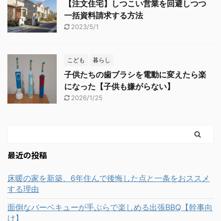
【注文住宅】しつこい営業を回避しつつ
一括資料請求する方法
2023/5/1
こども
暮らし
子供たちの歯ブラシを電動に変えたら楽
になった【子供も嫌がらない】
2026/1/25
最近の投稿
床暖の家を新築、6年住んで後悔した点と一条をおススメ
する理由
面倒なバーベキューが手ぶらで楽しめる出張BBQ【幹事向
け】