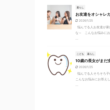
暮らし
お友達をオシャレ
2026/1/25
悩んでる人お友達が家
な～ こんなお悩みに
...
こども
暮らし
10歳の長女がまだ
2026/1/25
悩んでる人そろそろ子
こんなお悩みにお答え
...