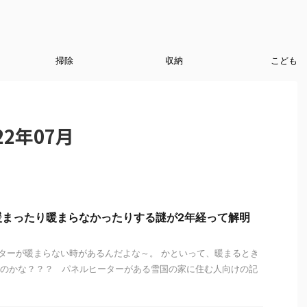
掃除
収納
こども
2年07月
暖まったり暖まらなかったりする謎が2年経って解明
ターが暖まらない時があるんだよな～。 かといって、暖まるとき
いのかな？？？ パネルヒーターがある雪国の家に住む人向けの記