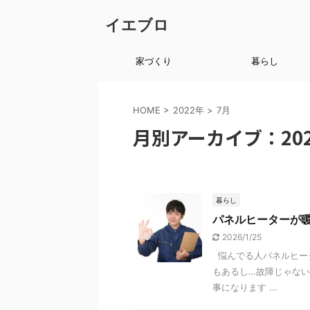
イエブロ
家づくり
暮らし
HOME
>
2022年
>
7月
月別アーカイブ：202
暮らし
パネルヒーターが
2026/1/25
悩んでる人パネルヒー
もあるし…故障じゃな
事になります ...