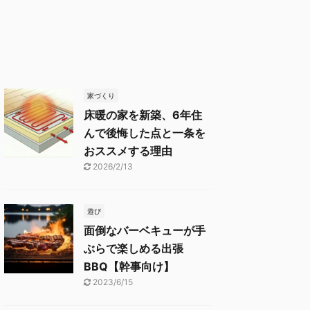
家づくり
床暖の家を新築、6年住
んで後悔した点と一条を
おススメする理由
2026/2/13
遊び
面倒なバーベキューが手
ぶらで楽しめる出張
BBQ【幹事向け】
2023/6/15