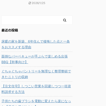
2026/1/25
最近の投稿
床暖の家を新築、6年住んで後悔した点と一条
をおススメする理由
面倒なバーベキューが手ぶらで楽しめる出張
BBQ【幹事向け】
ぐちゃぐちゃパントリーを無理なく整理整頓で
きたニトリの収納
【注文住宅】しつこい営業を回避しつつ一括資
料請求する方法
子供たちの歯ブラシを電動に変えたら楽になっ