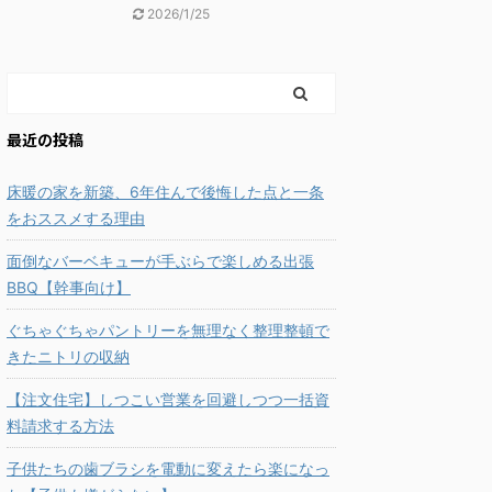
2026/1/25
最近の投稿
床暖の家を新築、6年住んで後悔した点と一条
をおススメする理由
面倒なバーベキューが手ぶらで楽しめる出張
BBQ【幹事向け】
ぐちゃぐちゃパントリーを無理なく整理整頓で
きたニトリの収納
【注文住宅】しつこい営業を回避しつつ一括資
料請求する方法
子供たちの歯ブラシを電動に変えたら楽になっ