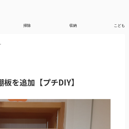
掃除
収納
こども
す
板を追加【プチDIY】