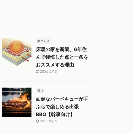
家づくり
床暖の家を新築、6年住
んで後悔した点と一条を
おススメする理由
2026/2/13
遊び
面倒なバーベキューが手
ぶらで楽しめる出張
BBQ【幹事向け】
2023/6/15