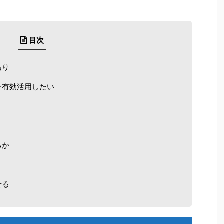
目次
あり
を有効活用したい
るか
せる